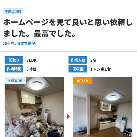
不用品回収
ホームページを見て良いと思い依頼し
ました。最高でした。
埼玉県川越市 匿名
間取り
2LDK
作業人数
3名
作業時間
3時間
回収量
1トン車1台