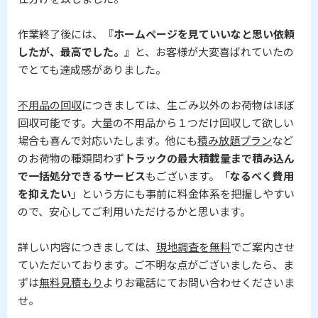
作業終了後には、『
ホームページを見ていいなと思い依頼
したが、最高でした。
』と、お客様が大変喜ばれていたの
でとても達成感がありました。
不用品の回収
につきましては、生ごみ以外のお荷物はほぼ
回収可能です。大量の不用品から１つだけ回収して欲しい
場合も喜んで対応いたします。他にも
積み放題プラン
など
のお荷物の種類問わず
トラックの最大積載量まで積み込ん
で一括処分できるサービス
もございます。「
なるべく費用
を抑えたい
」という方にも事前に料金体系を把握しやすい
ので、安心してご利用いただけるかと思います。
詳しい内容につきましては、
現地調査を無料
でご案内させ
ていただいております。ご不明な点がございましたら、ま
ずは
無料見積もり
よりお電話にてお問い合わせくださいま
せ。